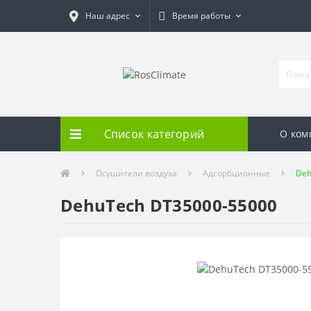
Наш адрес
Время работы
Список категорий
О ком
Осушители воздуха
Адсорбционные
Deh
DehuTech DT35000-55000