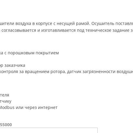
ители воздуха в корпусе с несущей рамой. Осушитель поставл
 согласовывается и изготавливается под техническое задание з
ка с порошковым покрытием
р заказчика
 контроля за вращением ротора, датчик загрязненности возду
ителя
тчику
Modbus или через интернет
-55000