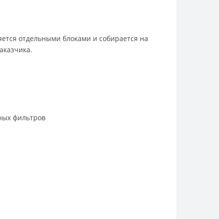
яется отдельными блоками и собирается на
аказчика.
шных фильтров