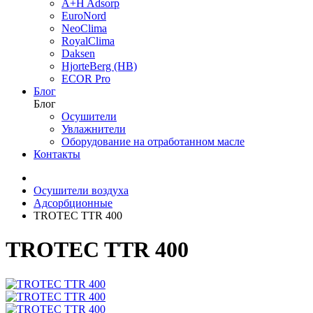
A+H Adsorp
EuroNord
NeoClima
RoyalClima
Daksen
HjorteBerg (HB)
ECOR Pro
Блог
Блог
Осушители
Увлажнители
Оборудование на отработанном масле
Контакты
Осушители воздуха
Адсорбционные
TROTEC TTR 400
TROTEC TTR 400