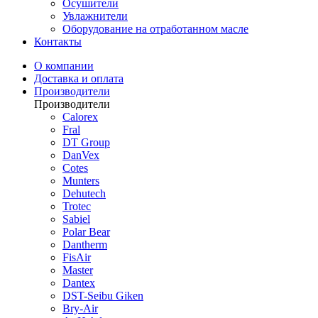
Осушители
Увлажнители
Оборудование на отработанном масле
Контакты
О компании
Доставка и оплата
Производители
Производители
Calorex
Fral
DT Group
DanVex
Cotes
Munters
Dehutech
Trotec
Sabiel
Polar Bear
Dantherm
FisAir
Master
Dantex
DST-Seibu Giken
Bry-Air