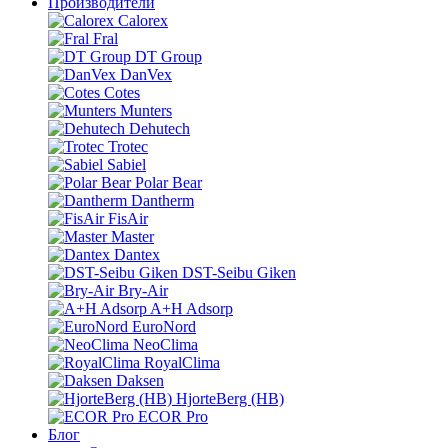
Производители
Calorex
Fral
DT Group
DanVex
Cotes
Munters
Dehutech
Trotec
Sabiel
Polar Bear
Dantherm
FisAir
Master
Dantex
DST-Seibu Giken
Bry-Air
A+H Adsorp
EuroNord
NeoClima
RoyalClima
Daksen
HjorteBerg (HB)
ECOR Pro
Блог