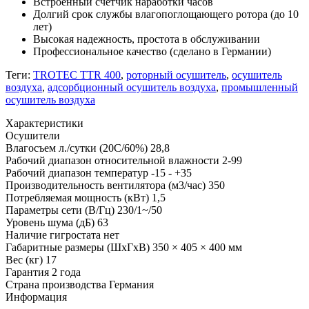
Встроенный счетчик наработки часов
Долгий срок службы влагопоглощающего ротора (до 10
лет)
Высокая надежность, простота в обслуживании
Профессиональное качество (сделано в Германии)
Теги:
TROTEC TTR 400
,
роторный осушитель
,
осушитель
воздуха
,
адсорбционный осушитель воздуха
,
промышленный
осушитель воздуха
Характеристики
Осушители
Влагосъем л./сутки (20С/60%)
28,8
Рабочий диапазон относительной влажности
2-99
Рабочий диапазон температур
-15 - +35
Производительность вентилятора (м3/час)
350
Потребляемая мощность (кВт)
1,5
Параметры сети (В/Гц)
230/1~/50
Уровень шума (дБ)
63
Наличие гигростата
нет
Габаритные размеры (ШхГхВ)
350 × 405 × 400 мм
Вес (кг)
17
Гарантия
2 года
Страна производства
Германия
Информация