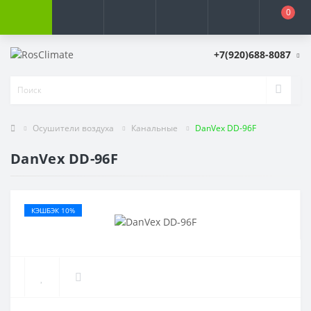
0
+7(920)688-8087
Осушители воздуха
Канальные
DanVex DD-96F
DanVex DD-96F
КЭШБЭК 10%